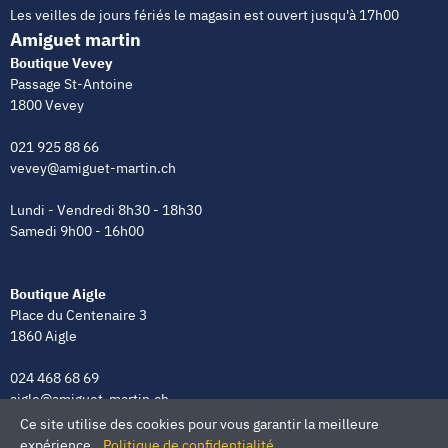
Les veilles de jours fériés le magasin est ouvert jusqu'à 17h00
Amiguet martin
Boutique Vevey
Passage St-Antoine
1800 Vevey
021 925 88 66
vevey@amiguet-martin.ch
Lundi - Vendredi 8h30 - 18h30
Samedi 9h00 - 16h00
Boutique Aigle
Place du Centenaire 3
1860 Aigle
024 468 68 69
aigle@amiguet-martin.ch
Ce site utilise des cookies pour vous garantir la meilleure
Lundi - Vendredi 8h00 - 12h00 | 13h30 - 18h30
expérience.
Politique de confidentialité