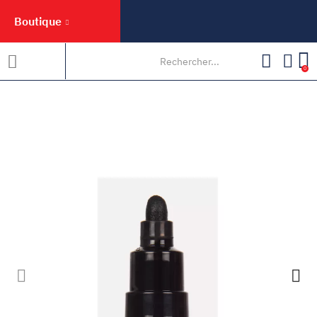
Boutique
0