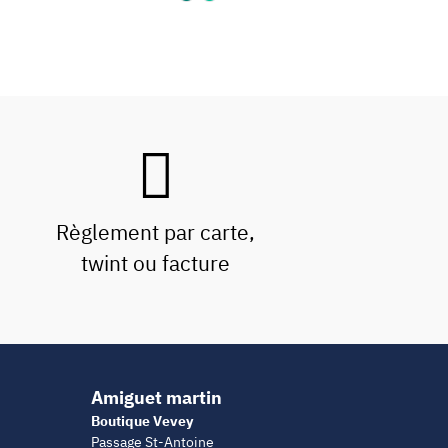
Règlement par carte,
twint ou facture
Amiguet martin
Boutique Vevey
Passage St-Antoine