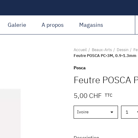
Amiguet Martin
Galerie
A propos
Magasins
Accueil
Beaux-Arts
Dessin
Fe
Feutre POSCA PC-3M, 0.9-1.3mm
Posca
Feutre POSCA 
5,00 CHF
TTC
Description