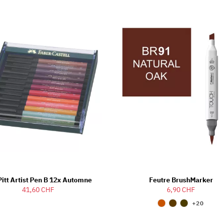
Pitt Artist Pen B 12x Automne
Feutre BrushMarker
41,60 CHF
6,90 CHF
+20