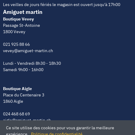
Les veilles de jours fériés le magasin est ouvert jusqu'à 17h00
Amiguet martin
Boutique Vevey
Passage St-Antoine
1800 Vevey
021 925 88 66
vevey@amiguet-martin.ch
Lundi - Vendredi 8h30 - 18h30
Samedi 9h00 - 16h00
Boutique Aigle
Place du Centenaire 3
1860 Aigle
024 468 68 69
aigle@amiguet-martin.ch
Ce site utilise des cookies pour vous garantir la meilleure
Lundi - Vendredi 8h00 - 12h00 | 13h30 - 18h30
expérience.
Politique de confidentialité