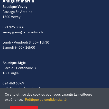
Amiguet martin
Boutique Vevey
Passage St-Antoine
1800 Vevey
021 925 88 66
vevey@amiguet-martin.ch
Lundi - Vendredi 8h30 - 18h30
Samedi 9h00 - 16h00
Boutique Aigle
Place du Centenaire 3
1860 Aigle
024 468 68 69
aigle@amiguet-martin.ch
Ce site utilise des cookies pour vous garantir la meilleure
Lundi - Vendredi 8h00 - 12h00 | 13h30 - 18h30
expérience.
Politique de confidentialité
Samedi 9h00 - 16h00