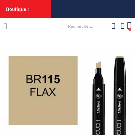
Boutique
0