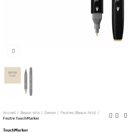
Clique pour élargir
Accueil
Beaux-Arts
Dessin
Feutres (Beaux-Arts)
Feutre TouchMarker
TouchMarker