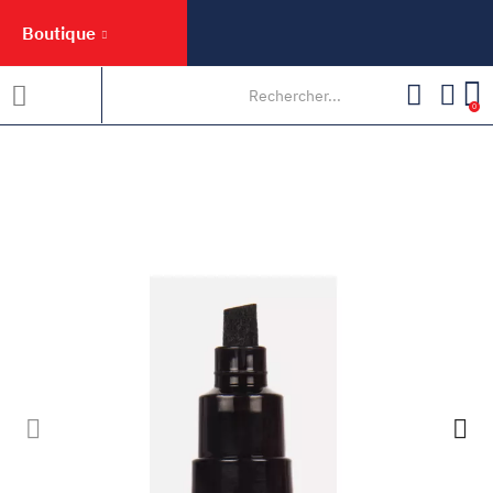
Boutique
0