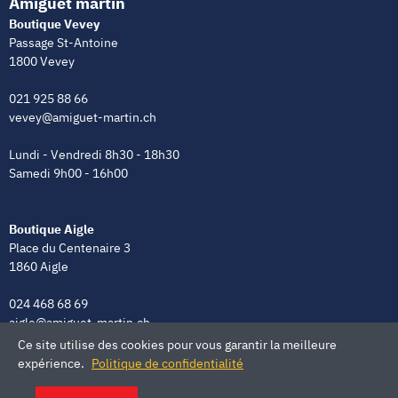
Amiguet martin
Boutique Vevey
Passage St-Antoine
1800 Vevey
021 925 88 66
vevey@amiguet-martin.ch
Lundi - Vendredi 8h30 - 18h30
Samedi 9h00 - 16h00
Boutique Aigle
Place du Centenaire 3
1860 Aigle
024 468 68 69
aigle@amiguet-martin.ch
Ce site utilise des cookies pour vous garantir la meilleure
Lundi - Vendredi 8h00 - 12h00 | 13h30 - 18h30
expérience.
Politique de confidentialité
Samedi 9h00 - 16h00