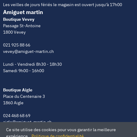
Les veilles de jours fériés le magasin est ouvert jusqu'à 17h00
Amiguet martin
Boutique Vevey
Passage St-Antoine
1800 Vevey
021 925 88 66
vevey@amiguet-martin.ch
Lundi - Vendredi 8h30 - 18h30
Samedi 9h00 - 16h00
Boutique Aigle
Place du Centenaire 3
1860 Aigle
024 468 68 69
aigle@amiguet-martin.ch
Ce site utilise des cookies pour vous garantir la meilleure
Lundi - Vendredi 8h00 - 12h00 | 13h30 - 18h30
expérience.
Politique de confidentialité