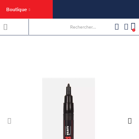
Boutique
0