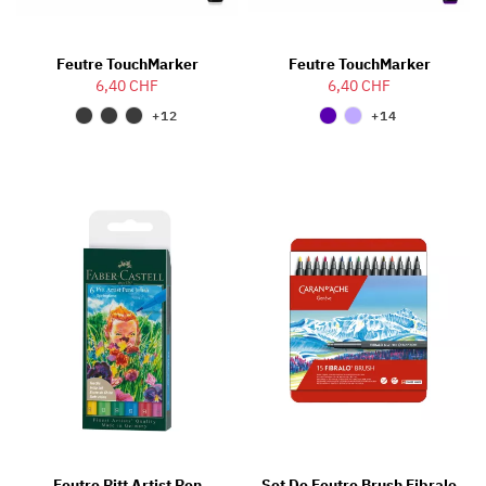
Feutre TouchMarker
Feutre TouchMarker
6,40 CHF
6,40 CHF
+12
+14
Feutre Pitt Artist Pen
Set De Feutre Brush Fibralo