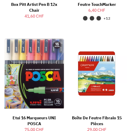
Box Pitt Artist Pen B 12x
Feutre TouchMarker
Chair
6,40 CHF
41,60 CHF
+12
Etui 16 Marqueurs UNI
Boîte De Feutre Fibralo 15
POSCA
Pièces
75,00 CHF
29,00 CHF