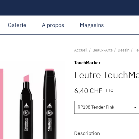
Amiguet Martin
Galerie
A propos
Magasins
Accueil
Beaux-Arts
Dessin
Fe
TouchMarker
Feutre TouchMa
6,40 CHF
TTC
Description