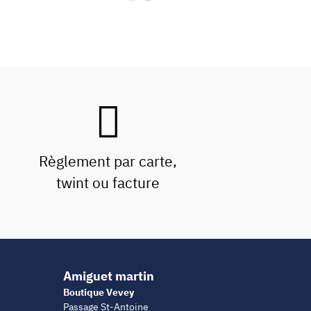
Règlement par carte,
twint ou facture
Amiguet martin
Boutique Vevey
Passage St-Antoine