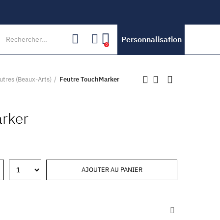
Personnalisation
0
utres (Beaux-Arts)
Feutre TouchMarker
rker
AJOUTER AU PANIER