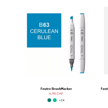
Feutre BrushMarker
Feu
6,90 CHF
+24