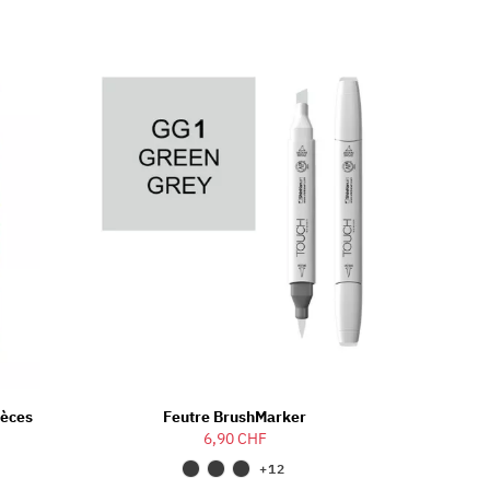
ièces
Feutre BrushMarker
6,90 CHF
+12