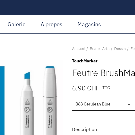
Amiguet Martin
Galerie
A propos
Magasins
Accueil
Beaux-Arts
Dessin
Fe
TouchMarker
Feutre BrushMa
6,90 CHF
TTC
Description