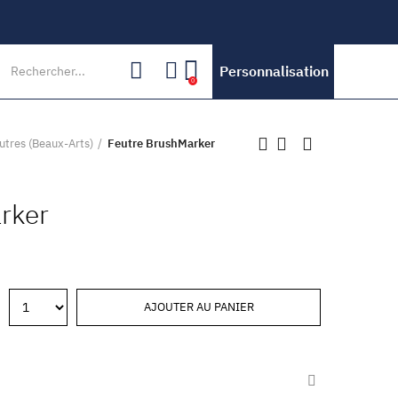
Personnalisation
0
utres (Beaux-Arts)
Feutre BrushMarker
rker
AJOUTER AU PANIER