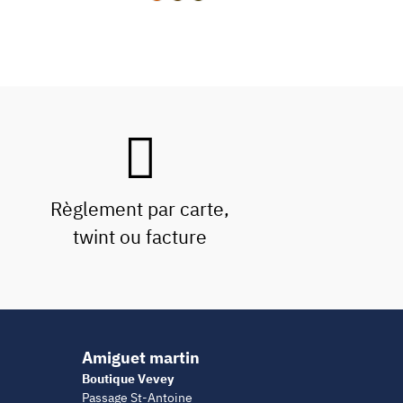
Règlement par carte,
twint ou facture
Amiguet martin
Boutique Vevey
Passage St-Antoine