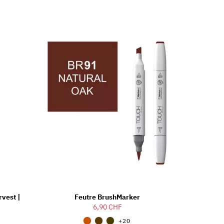
rvest |
Feutre BrushMarker
6,90 CHF
+20