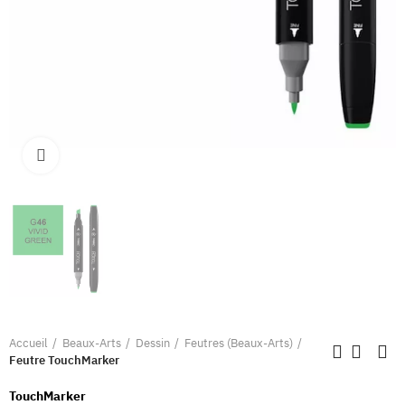
Clique pour élargir
Accueil
Beaux-Arts
Dessin
Feutres (Beaux-Arts)
Feutre TouchMarker
TouchMarker