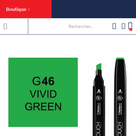
Boutique
0