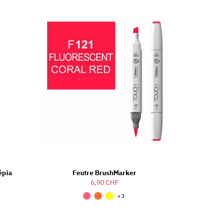
épia
Feutre BrushMarker
6,90 CHF
+3