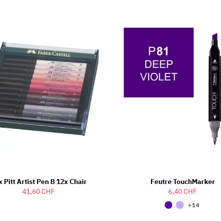
 Pitt Artist Pen B 12x Chair
Feutre TouchMarker
41,60 CHF
6,40 CHF
+14