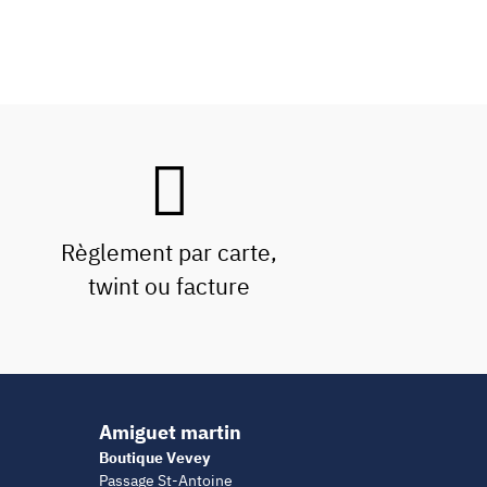
Règlement par carte,
twint ou facture
Amiguet martin
Boutique Vevey
Passage St-Antoine