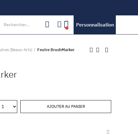
Personnalisation
0
utres (Beaux-Arts)
Feutre BrushMarker
rker
AJOUTER AU PANIER