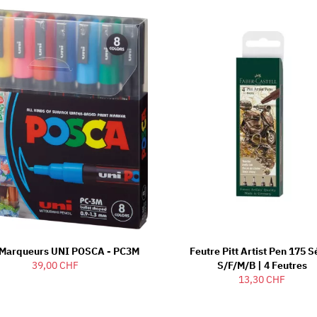
8 Marqueurs UNI POSCA - PC3M
Feutre Pitt Artist Pen 175 S
39,00 CHF
S/F/M/B | 4 Feutres
13,30 CHF