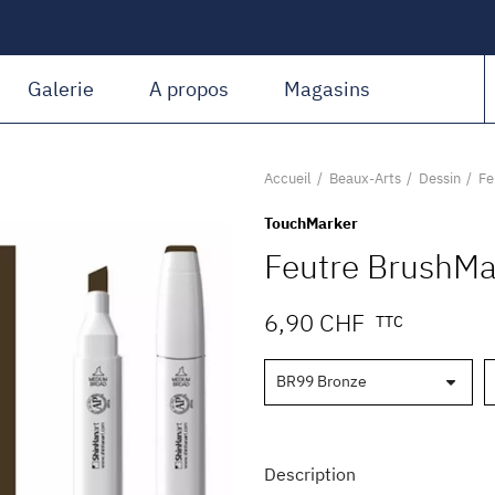
Amiguet Martin
Galerie
A propos
Magasins
Accueil
Beaux-Arts
Dessin
Fe
TouchMarker
Feutre BrushMa
6,90 CHF
TTC
Description