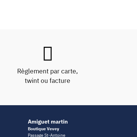
Règlement par carte,
twint ou facture
Amiguet martin
Boutique Vevey
Passage St-Antoine