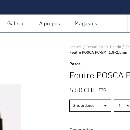
Amiguet Martin
Galerie
A propos
Magasins
Accueil
Beaux-Arts
Dessin
Fe
Feutre POSCA PC-5M, 1.8-2.5mm
Posca
Feutre POSCA 
5,50 CHF
TTC
Description