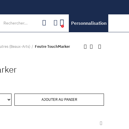
Personnalisation
0
utres (Beaux-Arts)
Feutre TouchMarker
rker
AJOUTER AU PANIER