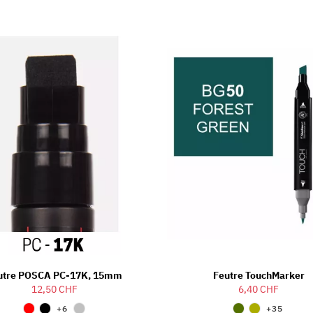
utre POSCA PC-17K, 15mm
Feutre TouchMarker
12,50 CHF
6,40 CHF
+6
+35