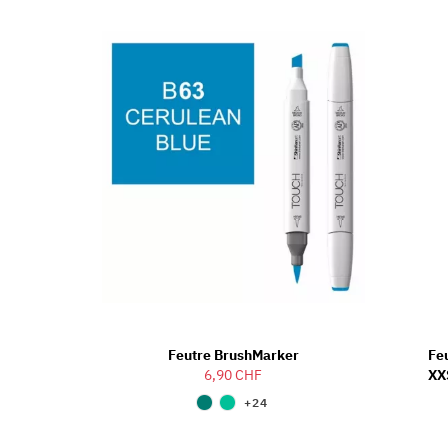
Feutre BrushMarker
Feu
6,90 CHF
XX
+24