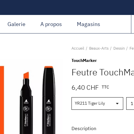
Amiguet Martin
Galerie
A propos
Magasins
Accueil
Beaux-Arts
Dessin
Fe
TouchMarker
Feutre TouchMa
6,40 CHF
TTC
Description