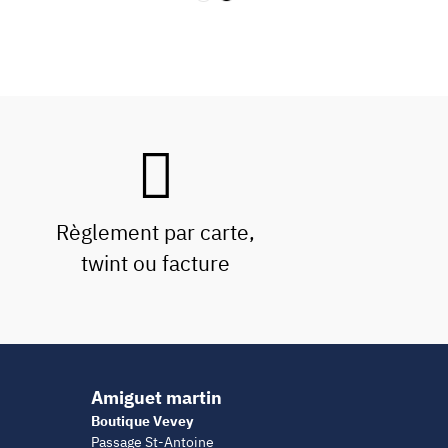
Règlement par carte,
twint ou facture
Amiguet martin
Boutique Vevey
Passage St-Antoine