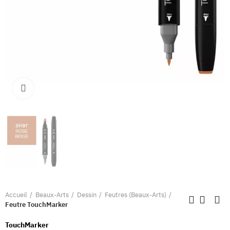
Clique pour élargir
Accueil
Beaux-Arts
Dessin
Feutres (Beaux-Arts)
Feutre TouchMarker
TouchMarker