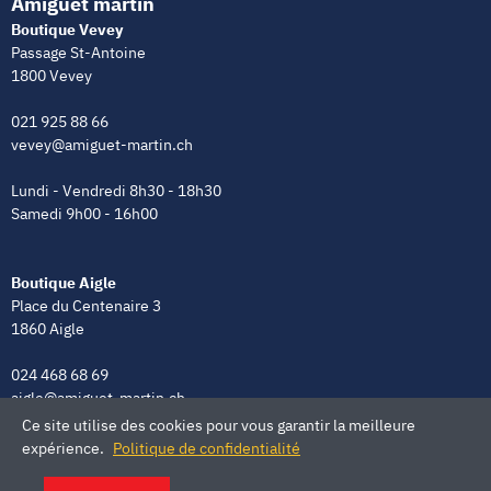
Amiguet martin
Boutique Vevey
Passage St-Antoine
1800 Vevey
021 925 88 66
vevey@amiguet-martin.ch
Lundi - Vendredi 8h30 - 18h30
Samedi 9h00 - 16h00
Boutique Aigle
Place du Centenaire 3
1860 Aigle
024 468 68 69
aigle@amiguet-martin.ch
Ce site utilise des cookies pour vous garantir la meilleure
Lundi - Vendredi 8h00 - 12h00 | 13h30 - 18h30
expérience.
Politique de confidentialité
Samedi 9h00 - 16h00