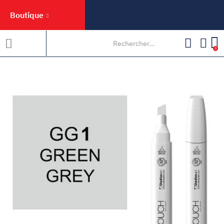
Boutique
0