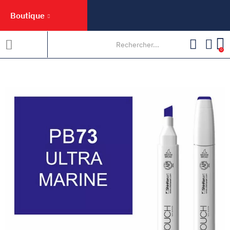
Boutique
0