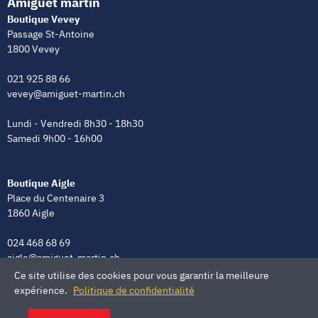
Amiguet martin
Boutique Vevey
Passage St-Antoine
1800 Vevey
021 925 88 66
vevey@amiguet-martin.ch
Lundi - Vendredi 8h30 - 18h30
Samedi 9h00 - 16h00
Boutique Aigle
Place du Centenaire 3
1860 Aigle
024 468 68 69
aigle@amiguet-martin.ch
Ce site utilise des cookies pour vous garantir la meilleure
Lundi - Vendredi 8h00 - 12h00 | 13h30 - 18h30
expérience.
Politique de confidentialité
Samedi 9h00 - 16h00