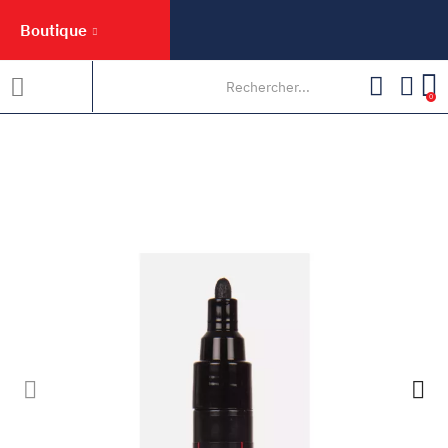
Boutique
0