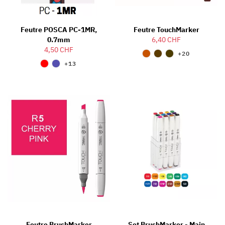
Feutre POSCA PC-1MR,
Feutre TouchMarker
0.7mm
6,40 CHF
4,50 CHF
+20
+13
Feutre BrushMarker
Set BrushMarker - Main