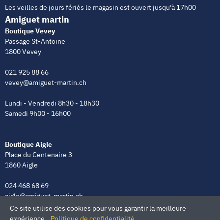
Les veilles de jours fériés le magasin est ouvert jusqu'à 17h00
Amiguet martin
Boutique Vevey
Passage St-Antoine
1800 Vevey
021 925 88 66
vevey@amiguet-martin.ch
Lundi - Vendredi 8h30 - 18h30
Samedi 9h00 - 16h00
Boutique Aigle
Place du Centenaire 3
1860 Aigle
024 468 68 69
aigle@amiguet-martin.ch
Ce site utilise des cookies pour vous garantir la meilleure
Lundi - Vendredi 8h00 - 12h00 | 13h30 - 18h30
expérience.
Politique de confidentialité