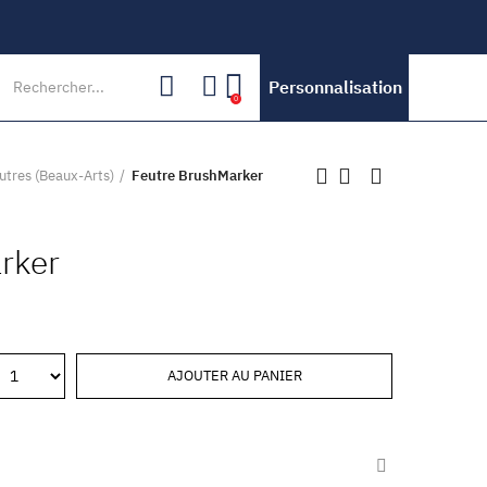
Personnalisation
0
utres (Beaux-Arts)
Feutre BrushMarker
rker
AJOUTER AU PANIER