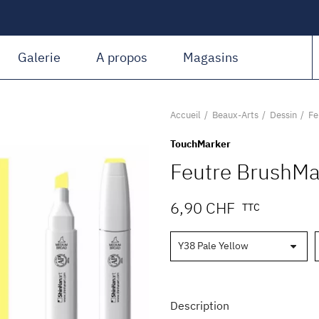
Amiguet Martin
Galerie
A propos
Magasins
Accueil
Beaux-Arts
Dessin
Fe
TouchMarker
Feutre BrushMa
6,90 CHF
TTC
Description