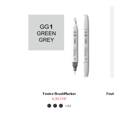
Feutre BrushMarker
Feu
6,90 CHF
+12