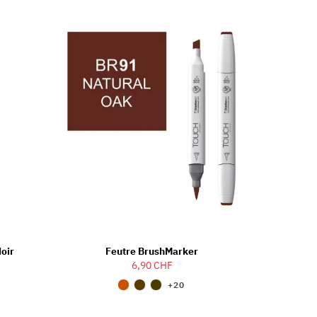
Noir
Feutre BrushMarker
6,90 CHF
+20