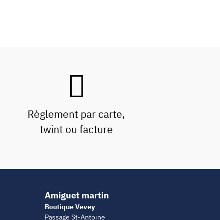
Règlement par carte,
twint ou facture
Amiguet martin
Boutique Vevey
Passage St-Antoine