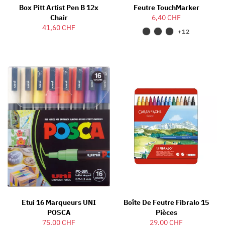
Box Pitt Artist Pen B 12x
Feutre TouchMarker
Chair
6,40 CHF
41,60 CHF
+12
Etui 16 Marqueurs UNI
Boîte De Feutre Fibralo 15
POSCA
Pièces
75,00 CHF
29,00 CHF