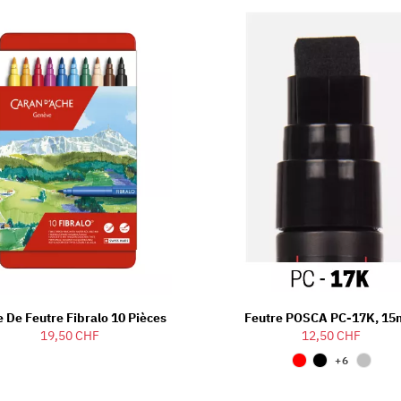
e De Feutre Fibralo 10 Pièces
Feutre POSCA PC-17K, 1
19,50 CHF
12,50 CHF
+6