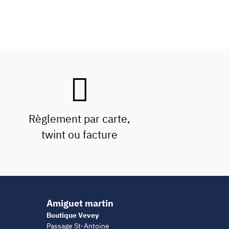
Règlement par carte,
twint ou facture
Amiguet martin
Boutique Vevey
Passage St-Antoine