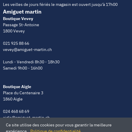
Les veilles de jours fériés le magasin est ouvert jusqu'à 17h00
Amiguet martin
Boutique Vevey
Passage St-Antoine
1800 Vevey
021 925 88 66
vevey@amiguet-martin.ch
Lundi - Vendredi 8h30 - 18h30
Samedi 9h00 - 16h00
Boutique Aigle
Place du Centenaire 3
1860 Aigle
024 468 68 69
aigle@amiguet-martin.ch
Ce site utilise des cookies pour vous garantir la meilleure
Lundi - Vendredi 8h00 - 12h00 | 13h30 - 18h30
expérience.
Politique de confidentialité