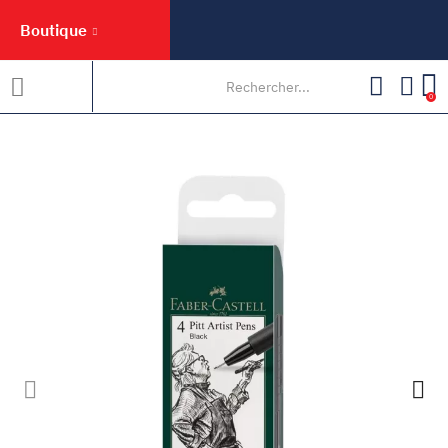
Boutique
0