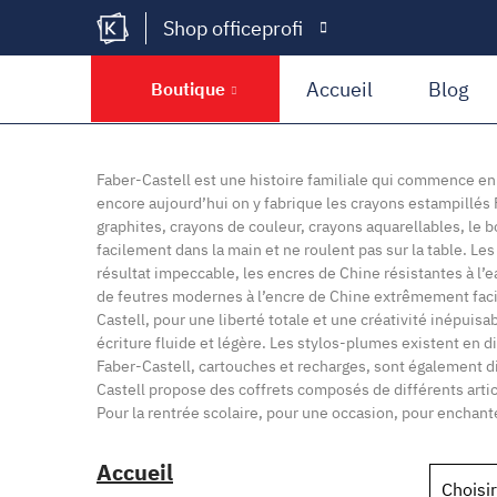
Shop officeprofi
Kramer Krieg
Accueil
Blog
Boutique
Faber-Castell est une histoire familiale qui commence en 
encore aujourd’hui on y fabrique les crayons estampillés 
graphites, crayons de couleur, crayons aquarellables, le b
facilement dans la main et ne roulent pas sur la table. L
résultat impeccable, les encres de Chine résistantes à l
de feutres modernes à l’encre de Chine extrêmement facile
Castell, pour une liberté totale et une créativité inépuis
écriture fluide et légère. Les stylos-plumes existent en d
Faber-Castell, cartouches et recharges, sont également di
Castell propose des coffrets composés de différents article
Pour la rentrée scolaire, pour une occasion, pour enchante
Accueil
Choisir