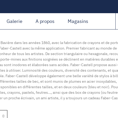
Amiguet Martin
Galerie
A propos
Magasins
Bavière dans les années 1860, avec la fabrication de crayons et de porte
Faber-Castell avec la même application. Premier fabricant au monde de c
onheur de tous les artistes. De section triangulaire ou hexagonale, recou
es porte-mines aux finitions soignées se déclinent en matières durables 
’eau sont inodores et élaborées sans acides. Faber-Castell propose auss
s à utiliser. Luminosité des couleurs, diversité des contenants, et qua
able. Faber-Castell développe également une belle variété de stylos à bi
ifférentes tailles de bec, et sont munis de plumes en acier inoxydables, 
sponibles en différentes tailles, et en deux couleurs (bleu et noir). Po
s, crayons, pastels, feutres…, ainsi que des box de crayons (ou feutres, o
r un proche écrivain, un ami artiste, il y a toujours un cadeau Faber-Cas