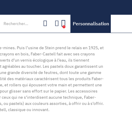
Personnalisation
0
-mines. Puis l’usine de Stein prend le relais en 1925, et
rayons en bois, Faber-Castell fait avec ses crayons
verts d’un vernis écologique à l’eau, ils tiennent
et agréables au toucher. Les pastels doux garantissent un
i une grande diversité de feutres, dont toute une gamme
lité des matériaux caractérisent tous les produits Faber-
lle, et rollers qui épousent votre main et permettent une
pour glisser sans effort sur le papier. Les accessoires
ur ceux qui ne s’interdisent aucune technique, Faber-
u pastels) aux couleurs assorties, à offrir ou à s’offrir.
tell, classique ou innovant.