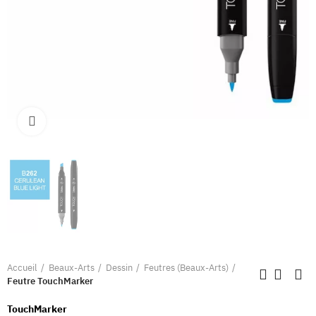
Clique pour élargir
Accueil
Beaux-Arts
Dessin
Feutres (Beaux-Arts)
Feutre TouchMarker
TouchMarker