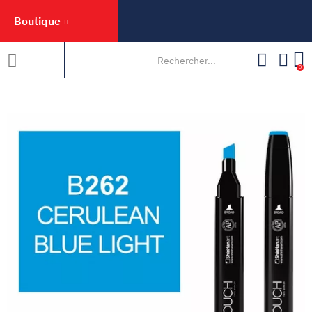
Boutique
0