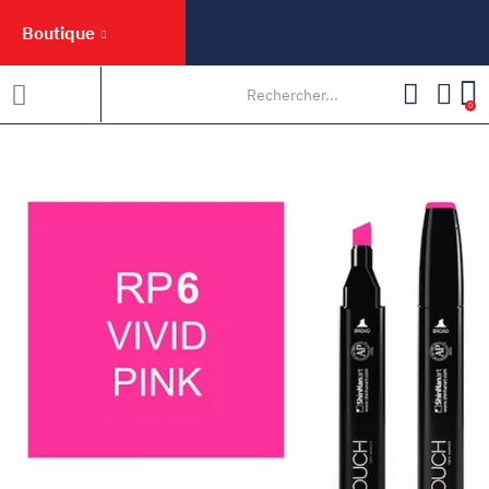
Boutique
0