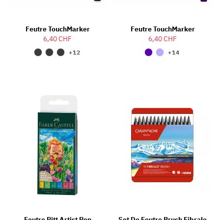
Feutre TouchMarker
Feutre TouchMarker
6,40 CHF
6,40 CHF
+12
+14
Feutre Pitt Artist Pen
Set De Feutre Brush Fibralo