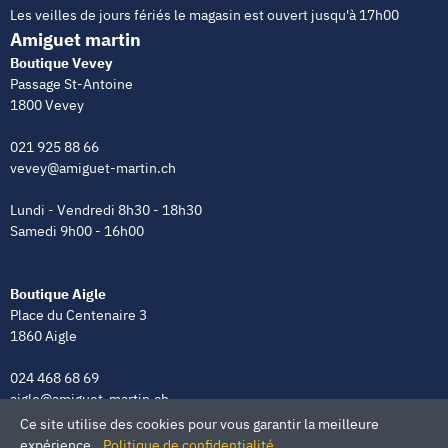
Les veilles de jours fériés le magasin est ouvert jusqu'à 17h00
Amiguet martin
Boutique Vevey
Passage St-Antoine
1800 Vevey
021 925 88 66
vevey@amiguet-martin.ch
Lundi - Vendredi 8h30 - 18h30
Samedi 9h00 - 16h00
Boutique Aigle
Place du Centenaire 3
1860 Aigle
024 468 68 69
aigle@amiguet-martin.ch
Ce site utilise des cookies pour vous garantir la meilleure
Lundi - Vendredi 8h00 - 12h00 | 13h30 - 18h30
expérience.
Politique de confidentialité