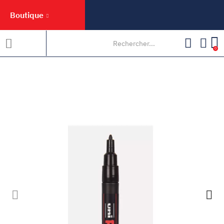
Boutique
0