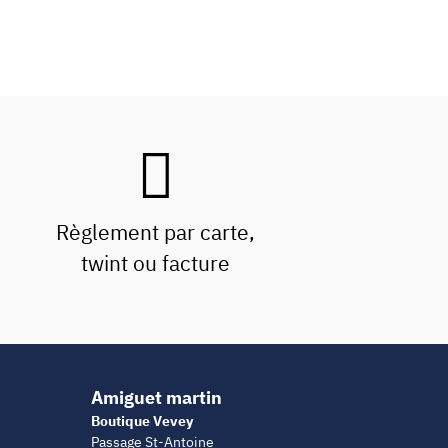
Règlement par carte,
twint ou facture
Amiguet martin
Boutique Vevey
Passage St-Antoine