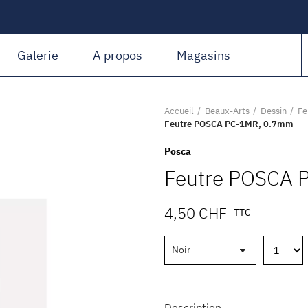
Amiguet Martin
Galerie
A propos
Magasins
Accueil
Beaux-Arts
Dessin
Fe
Feutre POSCA PC-1MR, 0.7mm
Posca
Feutre POSCA 
4,50 CHF
TTC
Description