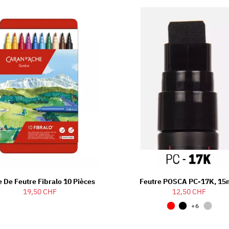
e De Feutre Fibralo 10 Pièces
Feutre POSCA PC-17K, 1
19,50 CHF
12,50 CHF
+6