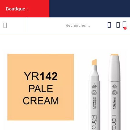
Boutique
0