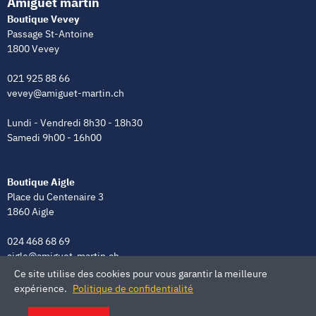
Amiguet martin
Boutique Vevey
Passage St-Antoine
1800 Vevey
021 925 88 66
vevey@amiguet-martin.ch
Lundi - Vendredi 8h30 - 18h30
Samedi 9h00 - 16h00
Boutique Aigle
Place du Centenaire 3
1860 Aigle
024 468 68 69
aigle@amiguet-martin.ch
Ce site utilise des cookies pour vous garantir la meilleure
Lundi - Vendredi 8h00 - 12h00 | 13h30 - 18h30
expérience.
Politique de confidentialité
Samedi 9h00 - 16h00