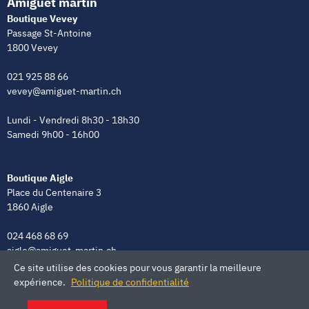
Amiguet martin
Boutique Vevey
Passage St-Antoine
1800 Vevey
021 925 88 66
vevey@amiguet-martin.ch
Lundi - Vendredi 8h30 - 18h30
Samedi 9h00 - 16h00
Boutique Aigle
Place du Centenaire 3
1860 Aigle
024 468 68 69
aigle@amiguet-martin.ch
Ce site utilise des cookies pour vous garantir la meilleure
Lundi - Vendredi 8h00 - 12h00 | 13h30 - 18h30
expérience.
Politique de confidentialité
Samedi 9h00 - 16h00