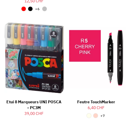
12,50 CHF
+6
Etui 8 Marqueurs UNI POSCA
Feutre TouchMarker
- PC3M
6,40 CHF
39,00 CHF
+7