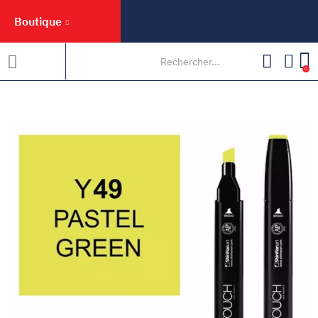
Boutique
0