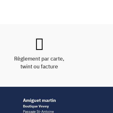
Règlement par carte,
twint ou facture
Amiguet martin
Boutique Vevey
Passage St-Antoine