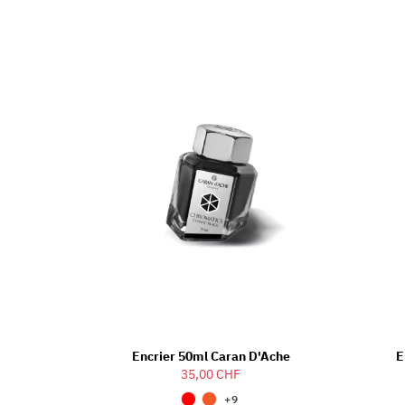
Encrier 50ml Caran D'Ache
E
35,00 CHF
+9