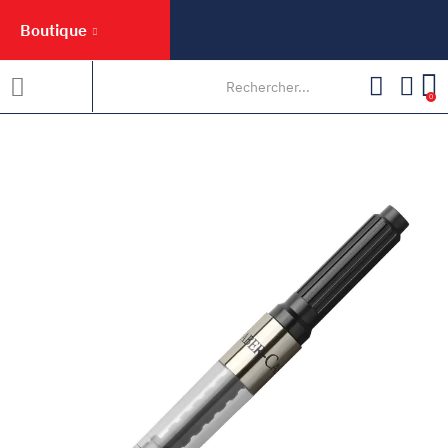
Boutique
0