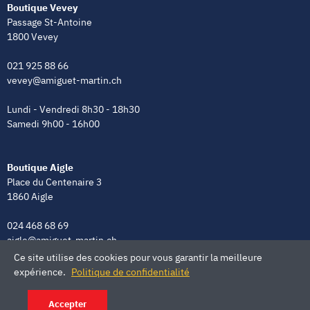
Boutique Vevey
Passage St-Antoine
1800 Vevey
021 925 88 66
vevey@amiguet-martin.ch
Lundi - Vendredi 8h30 - 18h30
Samedi 9h00 - 16h00
Boutique Aigle
Place du Centenaire 3
1860 Aigle
024 468 68 69
aigle@amiguet-martin.ch
Ce site utilise des cookies pour vous garantir la meilleure
Lundi - Vendredi 8h00 - 12h00 | 13h30 - 18h30
expérience.
Politique de confidentialité
Samedi 9h00 - 16h00
Accepter