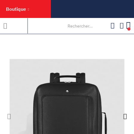
Boutique
0