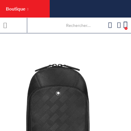
Boutique
0