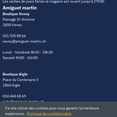
Les veilles de jours fériés le magasin est ouvert jusqu'à 17h00
Amiguet martin
Boutique Vevey
Passage St-Antoine
1800 Vevey
021 925 88 66
vevey@amiguet-martin.ch
Lundi - Vendredi 8h30 - 18h30
Samedi 9h00 - 16h00
Boutique Aigle
Place du Centenaire 3
1860 Aigle
024 468 68 69
aigle@amiguet-martin.ch
Ce site utilise des cookies pour vous garantir la meilleure
Lundi - Vendredi 8h00 - 12h00 | 13h30 - 18h30
expérience.
Politique de confidentialité