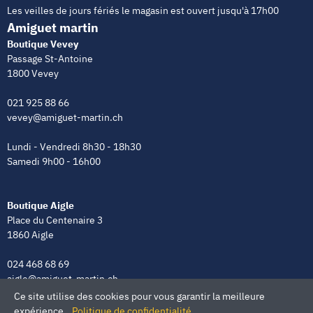
Les veilles de jours fériés le magasin est ouvert jusqu'à 17h00
Amiguet martin
Boutique Vevey
Passage St-Antoine
1800 Vevey
021 925 88 66
vevey@amiguet-martin.ch
Lundi - Vendredi 8h30 - 18h30
Samedi 9h00 - 16h00
Boutique Aigle
Place du Centenaire 3
1860 Aigle
024 468 68 69
aigle@amiguet-martin.ch
Ce site utilise des cookies pour vous garantir la meilleure
Lundi - Vendredi 8h00 - 12h00 | 13h30 - 18h30
expérience.
Politique de confidentialité