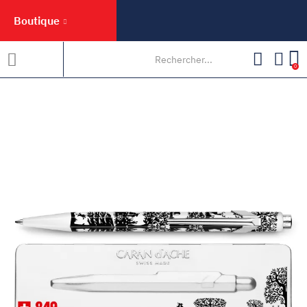
Boutique
0