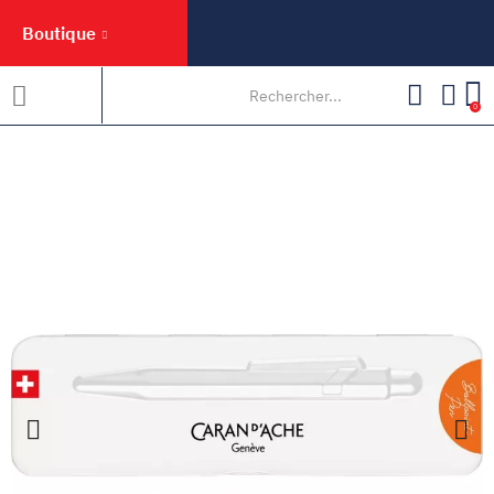
Boutique
0