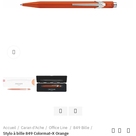
Clique pour élargir
Accueil
Caran d'Ache
Office Line
849 Bille
Stylo à bille 849 Colormat-X Orange