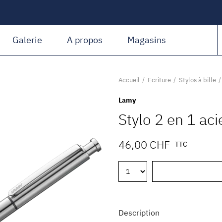
Amiguet Martin
Galerie
A propos
Magasins
Accueil
Ecriture
Stylos à bille
Lamy
Stylo 2 en 1 aci
46,00 CHF
TTC
Description