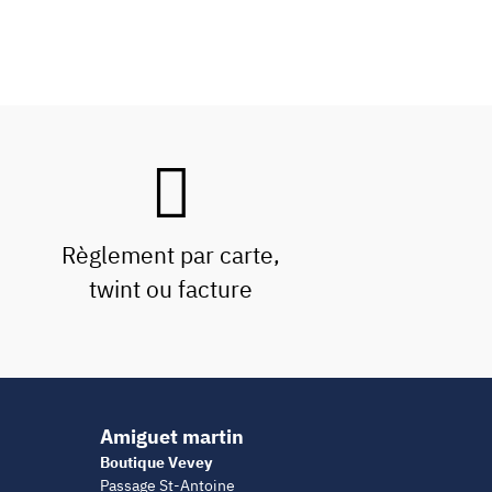
Règlement par carte,
twint ou facture
Amiguet martin
Boutique Vevey
Passage St-Antoine