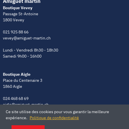
Amiguet martin
Boutique Vevey
Passage St-Antoine
1800 Vevey
021 925 88 66
vevey@amiguet-martin.ch
Lundi - Vendredi 8h30 - 18h30
Samedi 9h00 - 16h00
Boutique Aigle
Place du Centenaire 3
1860 Aigle
024 468 68 69
aigle@amiguet-martin.ch
Ce site utilise des cookies pour vous garantir la meilleure
Lundi - Vendredi 8h00 - 12h00 | 13h30 - 18h30
expérience.
Politique de confidentialité
Samedi 9h00 - 16h00