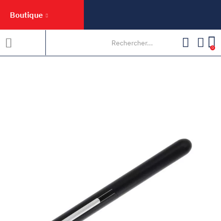
Boutique
0