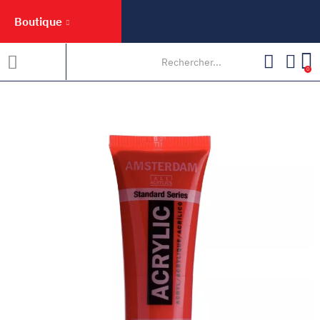
Boutique
0