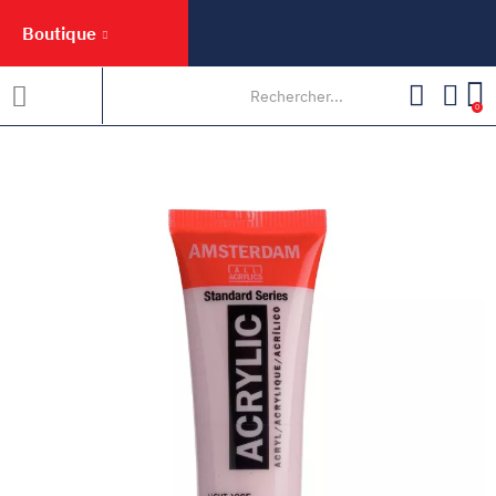
Boutique
0