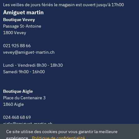
Les veilles de jours fériés le magasin est ouvert jusqu'à 17h00
Amiguet martin
Boutique Vevey
Passage St-Antoine
1800 Vevey
021 925 88 66
vevey@amiguet-martin.ch
Lundi - Vendredi 8h30 - 18h30
Samedi 9h00 - 16h00
Boutique Aigle
Place du Centenaire 3
1860 Aigle
024 468 68 69
aigle@amiguet-martin.ch
Ce site utilise des cookies pour vous garantir la meilleure
Lundi - Vendredi 8h00 - 12h00 | 13h30 - 18h30
expérience.
Politique de confidentialité