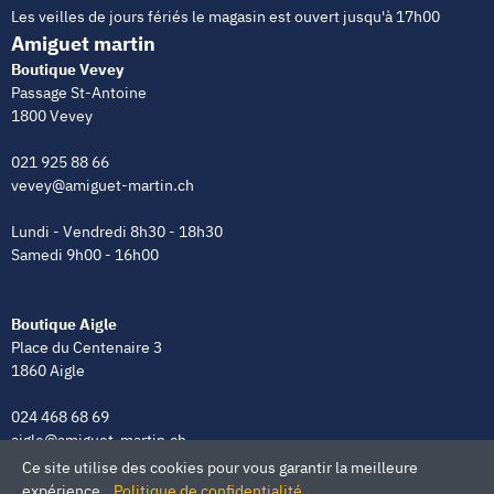
Les veilles de jours fériés le magasin est ouvert jusqu'à 17h00
Amiguet martin
Boutique Vevey
Passage St-Antoine
1800 Vevey
021 925 88 66
vevey@amiguet-martin.ch
Lundi - Vendredi 8h30 - 18h30
Samedi 9h00 - 16h00
Boutique Aigle
Place du Centenaire 3
1860 Aigle
024 468 68 69
aigle@amiguet-martin.ch
Ce site utilise des cookies pour vous garantir la meilleure
Lundi - Vendredi 8h00 - 12h00 | 13h30 - 18h30
expérience.
Politique de confidentialité