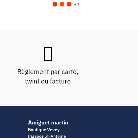
+4
Règlement par carte,
twint ou facture
Amiguet martin
Boutique Vevey
Passage St-Antoine