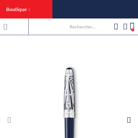
Boutique
0