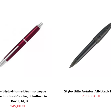
t - Stylo-Plume Décimo Laque
Stylo-Bille Aviator All-Black 
 Finition Rhodié, 3 Tailles De
490,00 CHF
Bec F, M, B
249,00 CHF