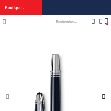
Boutique
0