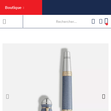
Boutique
0