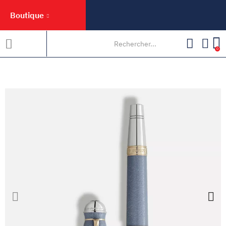
Boutique
0