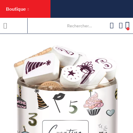
Boutique
0