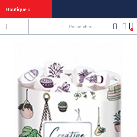
Boutique
0